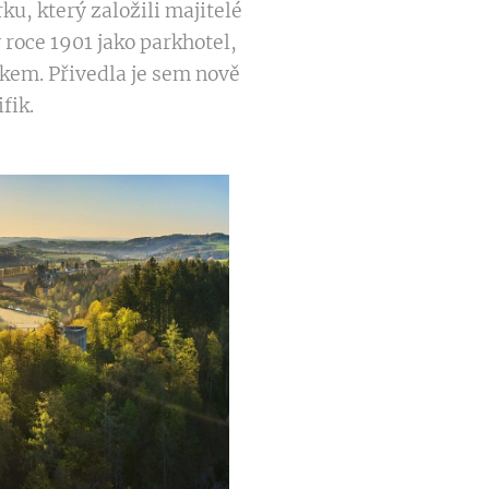
u, který založili majitelé
roce 1901 jako parkhotel,
nkem. Přivedla je sem nově
fik.