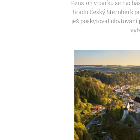
Penzion v parku se nacház
hradu Český Šternberk po
jež poskytoval ubytování 
vyb