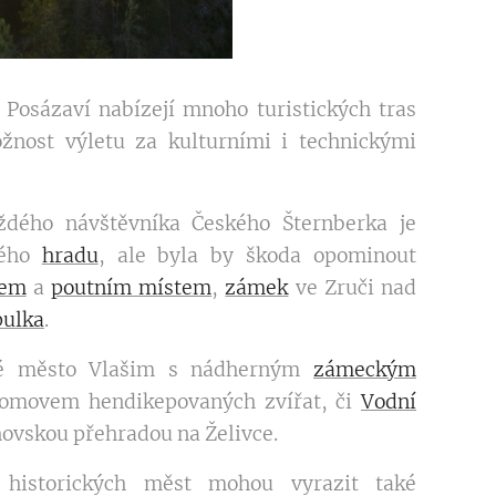
 Posázaví nabízejí mnoho turistických tras
žnost výletu za kulturními i technickými
ždého návštěvníka Českého Šternberka je
ného
hradu
, ale byla by škoda opominout
rem
a
poutním místem
,
zámek
ve Zruči nad
pulka
.
aké město Vlašim s nádherným
zámeckým
domovem hendikepovaných zvířat, či
Vodní
hovskou přehradou na Želivce.
 historických měst mohou vyrazit také