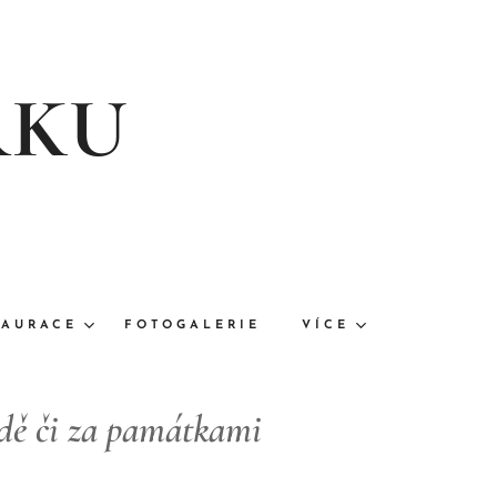
RKU
TAURACE
FOTOGALERIE
VÍCE
odě či za památkami