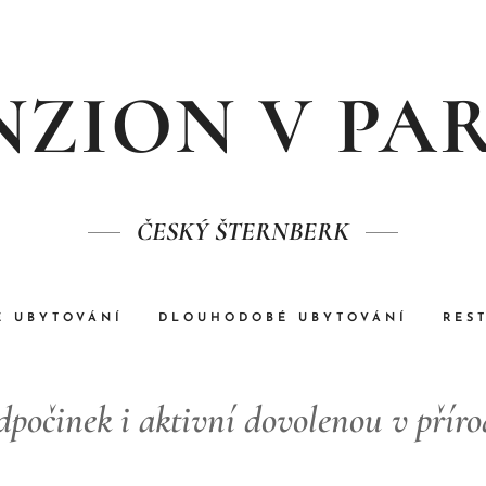
NZION V PA
ČESKÝ ŠTERNBERK
É UBYTOVÁNÍ
DLOUHODOBÉ UBYTOVÁNÍ
RES
dpočinek i aktivní dovolenou v přír