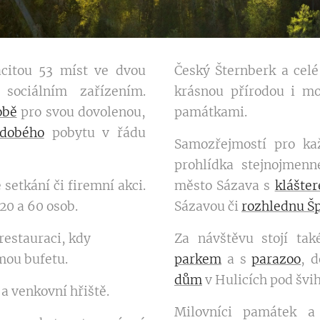
acitou 53 míst ve dvou
Český Šternberk a celé
sociálním zařízením.
krásnou přírodou i mo
obě
pro svou dovolenou,
památkami.
odobého
pobytu v řádu
Samozřejmostí pro ka
prohlídka stejnojmen
setkání či firemní akci.
město Sázava s
klášte
20 a 60 osob.
Sázavou či
rozhlednu Š
restauraci, kdy
Za návštěvu stojí t
mou bufetu.
parkem
a s
parazoo
, 
dům
v Hulicích pod švi
a venkovní hřiště.
Milovníci památek a