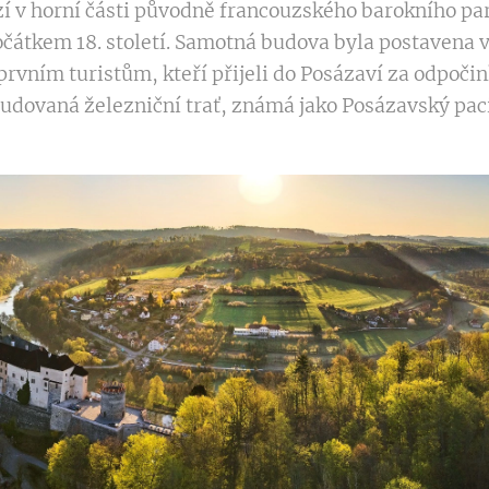
í v horní části původně francouzského barokního park
čátkem 18. století. Samotná budova byla postavena v 
prvním turistům, kteří přijeli do Posázaví za odpoči
udovaná železniční trať, známá jako Posázavský paci