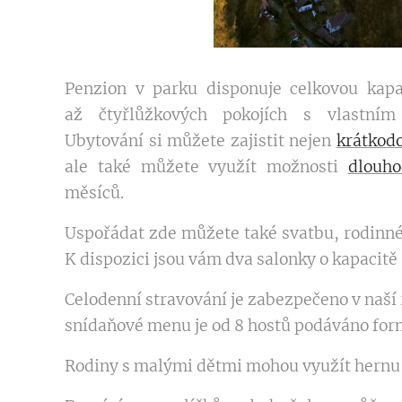
Penzion v parku disponuje celkovou kap
až
čtyřlůžkových
pokojích s vlastním 
Ubytování si můžete zajistit nejen
krátkod
ale také můžete využít možnosti
dlouh
měsíců.
Uspořádat zde můžete také svatbu, rodinné 
K dispozici jsou vám dva salonky o kapacitě 
Celodenní stravování je zabezpečeno v naší 
snídaňové menu je od 8 hostů podáváno for
Rodiny s malými dětmi mohou využít hernu 